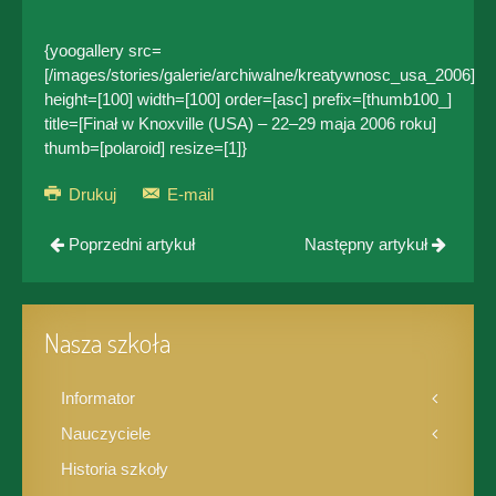
{yoogallery src=
[/images/stories/galerie/archiwalne/kreatywnosc_usa_2006]
height=[100] width=[100] order=[asc] prefix=[thumb100_]
title=[Finał w Knoxville (USA) – 22–29 maja 2006 roku]
thumb=[polaroid] resize=[1]}
Drukuj
E-mail
Poprzedni artykuł
Następny artykuł
Nasza szkoła
Informator
Nauczyciele
Historia szkoły